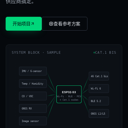
供应商搞定。
开始项目
查看参考方案
SYSTEM BLOCK · SAMPLE
CAT.1 BIS
IMU / G-sensor
4G Cat.1 bis
Temp / Humidity
Wi-Fi 6
ESP32-S3
CO / VOC
Wi-Fi · BLE · MCU
+ Cat.1 modem
BLE 5.2
GNSS RX
GNSS L1/L5
Image sensor