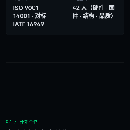
ISO 9001 ·
42 人（硬件 · 固
14001 · 对标
件 · 结构 · 品质）
IATF 16949
SMT · PRODUCTION
BELINKAGE · DOC-PHOTO
ASSEMBLY · LINE
BELINKAGE · DOC-PHOTO
TEST · INSPECTION
BELINKAGE · DOC-PHOTO
07 / 开始合作