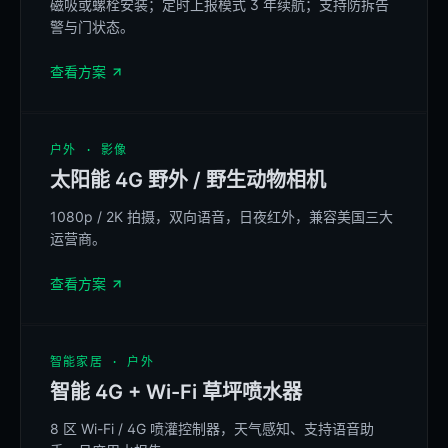
磁吸或螺栓安装；定时上报模式 3 年续航；支持防拆告
BELINKAGE
AT-200 · Cat.1 bis
3-YEAR BATTERY
警与门状态。
MAGNETIC · BOLT
查看方案
REFERENCE
户外 · 影像
太阳能 4G 野外 / 野生动物相机
1080p / 2K 拍摄，双向语音，日夜红外，兼容美国三大
运营商。
AI BIRD ID · 4G
查看方案
REFERENCE
智能家居 · 户外
智能 4G + Wi-Fi 草坪喷水器
8 区 Wi-Fi / 4G 喷灌控制器，天气感知、支持语音助