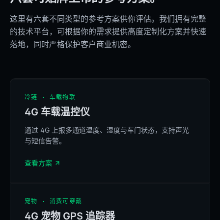
这里有六套不同类型的参考方案供你评估。我们拥有完整
的技术平台，可根据你的需求提供高度定制化方案并快速
落地，同时严格保护客户商业机密。
REFERENCE
冷链 · 车载物联
4G 车载温控仪
BELINKAGE T4
4G | 14:37
通过 4G 上报多通道温度、湿度与车门状态，支持声光
24.3 C
41.4%RH
4G TEMP LINK
与短信告警。
查看方案
MENU
OK
REFERENCE
宠物 · 消费可穿戴
4G 宠物 GPS 追踪器